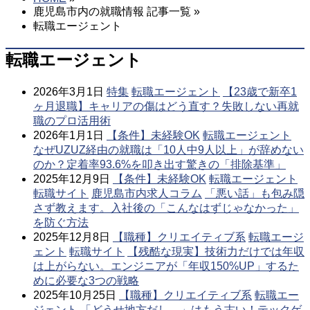
鹿児島市内の就職情報 記事一覧 »
転職エージェント
転職エージェント
2026年3月1日
特集
転職エージェント
【23歳で新卒1
ヶ月退職】キャリアの傷はどう直す？失敗しない再就
職のプロ活用術
2026年1月1日
【条件】未経験OK
転職エージェント
なぜUZUZ経由の就職は「10人中9人以上」が辞めない
のか？定着率93.6%を叩き出す驚きの「排除基準」
2025年12月9日
【条件】未経験OK
転職エージェント
転職サイト
鹿児島市内求人コラム
「悪い話」も包み隠
さず教えます。入社後の「こんなはずじゃなかった」
を防ぐ方法
2025年12月8日
【職種】クリエイティブ系
転職エージ
ェント
転職サイト
【残酷な現実】技術力だけでは年収
は上がらない。エンジニアが「年収150%UP」するた
めに必要な3つの戦略
2025年10月25日
【職種】クリエイティブ系
転職エー
ジェント
「どうせ地方だし…」はもう古い！テックゲ