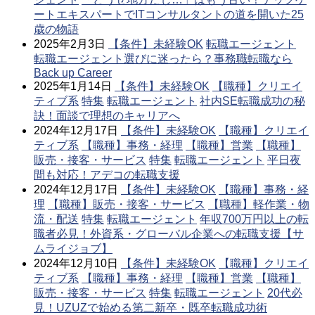
ートエキスパートでITコンサルタントの道を開いた25
歳の物語
2025年2月3日
【条件】未経験OK
転職エージェント
転職エージェント選びに迷ったら？事務職転職なら
Back up Career
2025年1月14日
【条件】未経験OK
【職種】クリエイ
ティブ系
特集
転職エージェント
社内SE転職成功の秘
訣！面談で理想のキャリアへ
2024年12月17日
【条件】未経験OK
【職種】クリエイ
ティブ系
【職種】事務・経理
【職種】営業
【職種】
販売・接客・サービス
特集
転職エージェント
平日夜
間も対応！アデコの転職支援
2024年12月17日
【条件】未経験OK
【職種】事務・経
理
【職種】販売・接客・サービス
【職種】軽作業・物
流・配送
特集
転職エージェント
年収700万円以上の転
職者必見！外資系・グローバル企業への転職支援【サ
ムライジョブ】
2024年12月10日
【条件】未経験OK
【職種】クリエイ
ティブ系
【職種】事務・経理
【職種】営業
【職種】
販売・接客・サービス
特集
転職エージェント
20代必
見！UZUZで始める第二新卒・既卒転職成功術