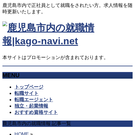
鹿児島市内で正社員として就職をされたい方。求人情報を随
時更新いたします。
本サイトはプロモーションが含まれております。
MENU
メ
トップページ
ニ
転職サイト
ュ
転職エージェント
ー
独立・起業情報
を
おすすめ資格サイト
飛
鹿児島市内の就職情報 記事一覧
ば
す
HOME
»