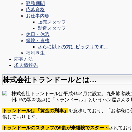
勤務期間
応募資格
お仕事内容
販売スタッフ
製造スタッフ
休日・休暇
経験・資格
さらに以下の方はピッタリです。
福利厚生
応募方法
求人情報先
株式会社トランドールとは…
株式会社トランドールは平成4年4月に設立。九州旅客鉄
州JRの駅を拠点に「トランドール」というパン屋さんを
トランドールは「黄金の列車」
を意味しており、「お客様に
供しております。
トランドールのスタッフの9割が未経験でスタート
されてお