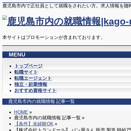
鹿児島市内で正社員として就職をされたい方。求人情報を随
本サイトはプロモーションが含まれております。
MENU
メ
トップページ
ニ
転職サイト
ュ
転職エージェント
ー
独立・起業情報
を
おすすめ資格サイト
飛
鹿児島市内の就職情報 記事一覧
ば
す
HOME
»
鹿児島市内の就職情報 記事一覧 »
【条件】未経験OK
»
【株式会社トランドール】 パン屋さん 販売 製造 時給7