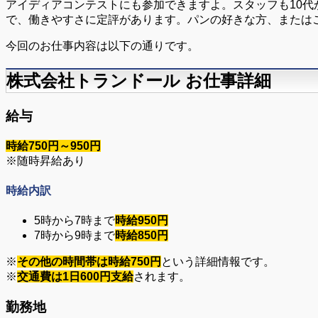
アイディアコンテストにも参加できますよ。スタッフも10
で、働きやすさに定評があります。パンの好きな方、または
今回のお仕事内容は以下の通りです。
株式会社トランドール お仕事詳細
給与
時給750円～950円
※随時昇給あり
時給内訳
5時から7時まで
時給950円
7時から9時まで
時給850円
※
その他の時間帯は時給750円
という詳細情報です。
※
交通費は1日600円支給
されます。
勤務地