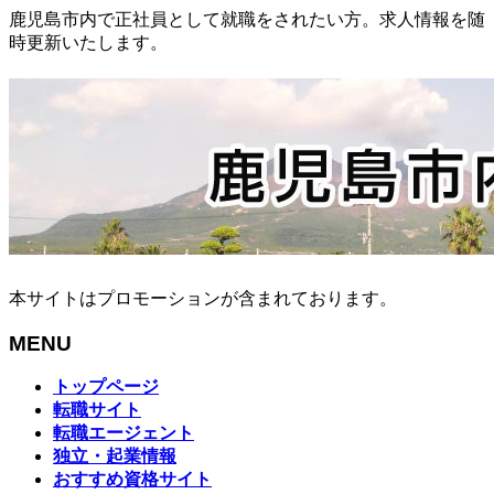
鹿児島市内で正社員として就職をされたい方。求人情報を随
時更新いたします。
本サイトはプロモーションが含まれております。
MENU
メ
トップページ
ニ
転職サイト
ュ
転職エージェント
ー
独立・起業情報
を
おすすめ資格サイト