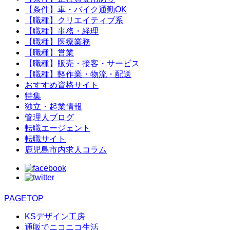
【条件】車・バイク通勤OK
【職種】クリエイティブ系
【職種】事務・経理
【職種】医療業務
【職種】営業
【職種】販売・接客・サービス
【職種】軽作業・物流・配送
おすすめ資格サイト
特集
独立・起業情報
管理人ブログ
転職エージェント
転職サイト
鹿児島市内求人コラム
PAGETOP
KSデザイン工房
通販でニコニコ生活