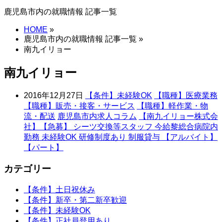
飛
鹿児島市内の就職情報 記事一覧
ば
す
HOME
»
鹿児島市内の就職情報 記事一覧 »
南九イリョー
南九イリョー
2016年12月27日
【条件】未経験OK
【職種】医療業務
【職種】販売・接客・サービス
【職種】軽作業・物
流・配送
鹿児島市内求人コラム
【南九イリョー株式会
社】【急募】 シーツ交換等スタッフ 今給黎総合病院内
勤務 未経験OK 研修制度あり 制服貸与 【アルバイト】
【パート】
カテゴリー
【条件】土日祝休み
【条件】新卒・第二新卒歓迎
【条件】未経験OK
【条件】正社員登用あり