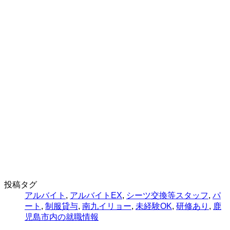
投稿タグ
アルバイト
,
アルバイトEX
,
シーツ交換等スタッフ
,
パ
ート
,
制服貸与
,
南九イリョー
,
未経験OK
,
研修あり
,
鹿
児島市内の就職情報