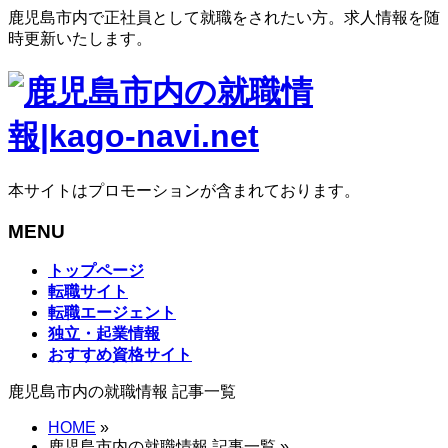
鹿児島市内で正社員として就職をされたい方。求人情報を随
時更新いたします。
本サイトはプロモーションが含まれております。
MENU
メ
トップページ
ニ
転職サイト
ュ
転職エージェント
ー
独立・起業情報
を
おすすめ資格サイト
飛
鹿児島市内の就職情報 記事一覧
ば
す
HOME
»
鹿児島市内の就職情報 記事一覧 »