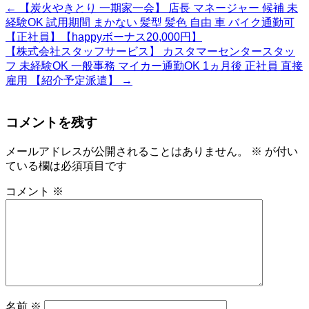
←
【炭火やきとり 一期家一会】 店長 マネージャー 候補 未
経験OK 試用期間 まかない 髪型 髪色 自由 車 バイク通勤可
【正社員】【happyボーナス20,000円】
【株式会社スタッフサービス】 カスタマーセンタースタッ
フ 未経験OK 一般事務 マイカー通勤OK 1ヵ月後 正社員 直接
雇用 【紹介予定派遣】
→
コメントを残す
メールアドレスが公開されることはありません。
※
が付い
ている欄は必須項目です
コメント
※
名前
※