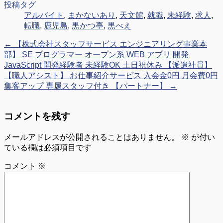
投稿タグ
アルバイト
,
まかないあり
,
天文館
,
就職
,
未経験
,
求人
,
転職
,
鹿児島
,
黒かつ亭
,
黒べえ
←
【株式会社スタッフサービス エンジニアリング事業本
部】 SE プログラマー オープン系 WEB アプリ 開発
JavaScript 開発経験者 未経験OK 土日祝休み 【派遣社員】
【職人アシスト】 お仕事紹介サービス 入会金0円 月会費0円
集客アップ 専属スタッフ付き 【パートナー】
→
コメントを残す
メールアドレスが公開されることはありません。
※
が付い
ている欄は必須項目です
コメント
※