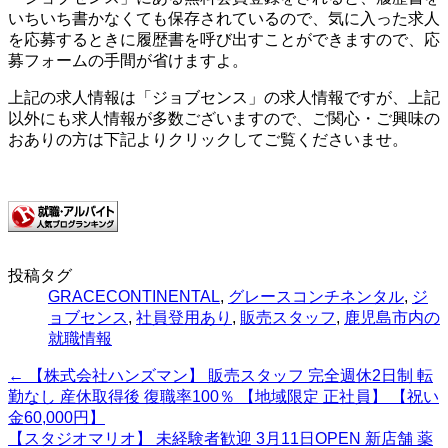
いちいち書かなくても保存されているので、気に入った求人
を応募するときに履歴書を呼び出すことができますので、応
募フォームの手間が省けますよ。
上記の求人情報は「ジョブセンス」の求人情報ですが、上記
以外にも求人情報が多数ございますので、ご関心・ご興味の
おありの方は下記よりクリックしてご覧くださいませ。
投稿タグ
GRACECONTINENTAL
,
グレースコンチネンタル
,
ジ
ョブセンス
,
社員登用あり
,
販売スタッフ
,
鹿児島市内の
就職情報
←
【株式会社ハンズマン】 販売スタッフ 完全週休2日制 転
勤なし 産休取得後 復職率100％ 【地域限定 正社員】 【祝い
金60,000円】
【スタジオマリオ】 未経験者歓迎 3月11日OPEN 新店舗 薬