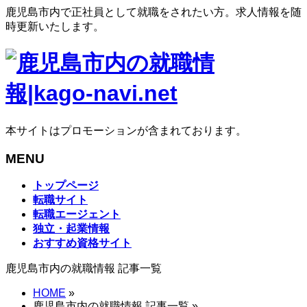
鹿児島市内で正社員として就職をされたい方。求人情報を随
時更新いたします。
本サイトはプロモーションが含まれております。
MENU
メ
トップページ
ニ
転職サイト
ュ
転職エージェント
ー
独立・起業情報
を
おすすめ資格サイト
飛
鹿児島市内の就職情報 記事一覧
ば
す
HOME
»
鹿児島市内の就職情報 記事一覧 »