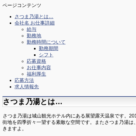
ページコンテンツ
さつま乃湯とは…
会社名 お仕事詳細
給与
勤務地
勤務時間について
勤務期間
シフト
応募資格
お仕事内容
福利厚生
応募方法
求人情報先
さつま乃湯とは…
さつま乃湯は城山観光ホテル内にある展望露天温泉です。201
街地を四季折々一望する素敵な空間です。またさつま乃湯は
きますよ。