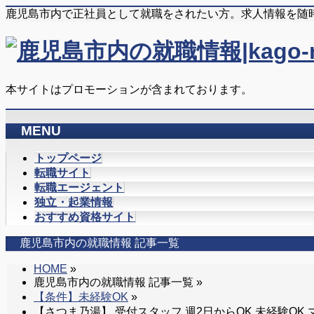
鹿児島市内で正社員として就職をされたい方。求人情報を随
本サイトはプロモーションが含まれております。
MENU
メ
トップページ
ニ
転職サイト
ュ
転職エージェント
ー
独立・起業情報
を
おすすめ資格サイト
飛
鹿児島市内の就職情報 記事一覧
ば
す
HOME
»
鹿児島市内の就職情報 記事一覧 »
【条件】未経験OK
»
【さつま乃湯】 受付スタッフ 週2日からOK 未経験OK