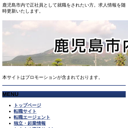
鹿児島市内で正社員として就職をされたい方。求人情報を随
時更新いたします。
本サイトはプロモーションが含まれております。
MENU
メ
トップページ
ニ
転職サイト
ュ
転職エージェント
ー
独立・起業情報