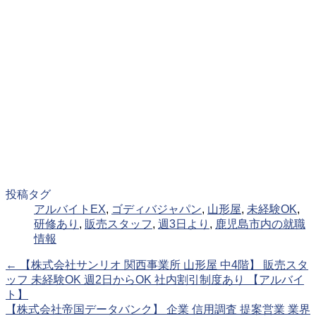
投稿タグ
アルバイトEX
,
ゴディバジャパン
,
山形屋
,
未経験OK
,
研修あり
,
販売スタッフ
,
週3日より
,
鹿児島市内の就職
情報
←
【株式会社サンリオ 関西事業所 山形屋 中4階】 販売スタ
ッフ 未経験OK 週2日からOK 社内割引制度あり 【アルバイ
ト】
【株式会社帝国データバンク】 企業 信用調査 提案営業 業界