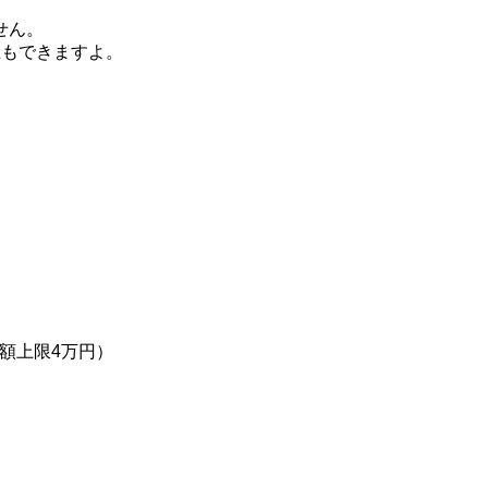
せん。
立もできますよ。
。
月額上限4万円）