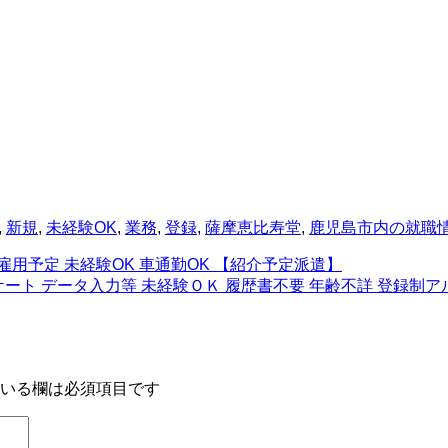
,
新規
,
未経験OK
,
業務
,
登録
,
薩摩恵比寿堂
,
鹿児島市内の就職
雇用予定 未経験OK 車通勤OK 【紹介予定派遣】
ンケート データ入力等 未経験ＯＫ 履歴書不要 年齢不詳 登録
いる欄は必須項目です