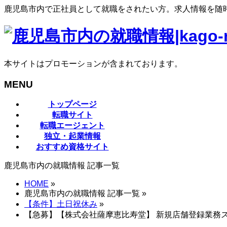
鹿児島市内で正社員として就職をされたい方。求人情報を随
本サイトはプロモーションが含まれております。
MENU
メ
トップページ
ニ
転職サイト
ュ
転職エージェント
ー
独立・起業情報
を
おすすめ資格サイト
飛
鹿児島市内の就職情報 記事一覧
ば
す
HOME
»
鹿児島市内の就職情報 記事一覧 »
【条件】土日祝休み
»
【急募】【株式会社薩摩恵比寿堂】 新規店舗登録業務スタ