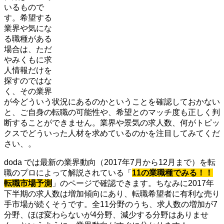
いるもので
す。希望する
業界や気にな
る職種がある
場合は、ただ
やみくもに求
人情報だけを
探すのではな
く、その業界
が今どういう状況にあるのかということを確認しておかない
と、ご自身の転職の可能性や、希望とのマッチ度も正しく判
断することができません。業界や景気の求人数、何がトピッ
クスでどういった人材を求めているのかを注目してみてくだ
さい、。
doda では最新の業界動向（2017年7月から12月まで）を転
職のプロによって解説されている「
11の業職種でみる！！
転職市場予測
」のページで確認できます。ちなみに2017年
下半期の求人数は増加傾向にあり、転職希望者に有利な売り
手市場が続くそうです。全11分野のうち、求人数の増加が7
分野、ほぼ変わらないが4分野、減少する分野はありませ