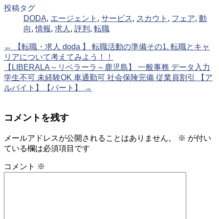
投稿タグ
DODA
,
エージェント
,
サービス
,
スカウト
,
フェア
,
動
向
,
情報
,
求人
,
評判
,
転職
←
【転職・求人 doda 】 転職活動の準備その1. 転職とキャ
リアについて考えてみよう！！
【LIBERALA～リベラーラ～鹿児島】 一般事務 データ入力
学生不可 未経験OK 車通勤可 社会保険完備 従業員割引 【ア
ルバイト】【パート】
→
コメントを残す
メールアドレスが公開されることはありません。
※
が付い
ている欄は必須項目です
コメント
※