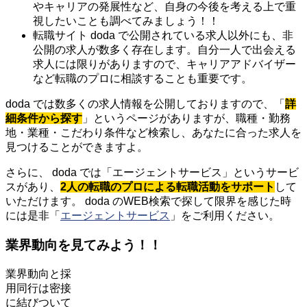
やキャリアの発展性など、自身の今後を考える上で重
視したいことも調べてみましょう！！
転職サイト doda で公開されている求人以外にも、非
公開の求人が数多く存在します。自分一人で出会える
求人には限りがありますので、キャリアアドバイザー
など転職のプロに相談することも重要です。
doda では数多くの求人情報を公開しておりますので、「
詳
細条件から探す
」というページがありますが、職種・勤務
地・業種・こだわり条件など検索し、あなたに合った求人を
見つけることができますよ。
さらに、 doda では「エージェントサービス」というサービ
スがあり、
2人の転職のプロによる転職活動をサポート
して
いただけます。 doda のWEB検索で探して限界を感じた時
には是非「
エージェントサービス
」をご利用ください。
業界動向を見てみよう！！
業界動向と採
用同行は密接
に結びついて