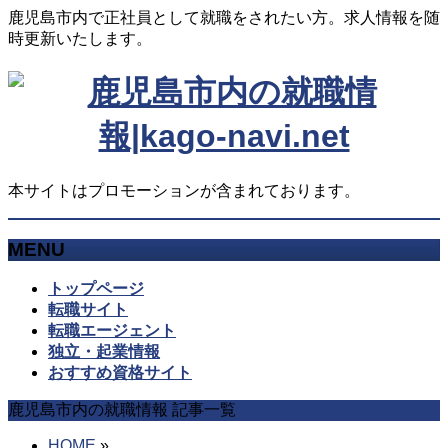
鹿児島市内で正社員として就職をされたい方。求人情報を随
時更新いたします。
本サイトはプロモーションが含まれております。
MENU
メ
トップページ
ニ
転職サイト
ュ
転職エージェント
ー
独立・起業情報
を
おすすめ資格サイト
飛
鹿児島市内の就職情報 記事一覧
ば
す
HOME
»