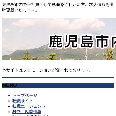
鹿児島市内で正社員として就職をされたい方。求人情報を随
時更新いたします。
本サイトはプロモーションが含まれております。
MENU
メ
トップページ
ニ
転職サイト
ュ
転職エージェント
ー
独立・起業情報