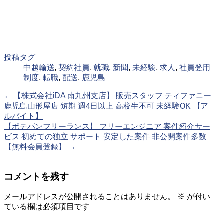
投稿タグ
中越輸送
,
契約社員
,
就職
,
新聞
,
未経験
,
求人
,
社員登用
制度
,
転職
,
配送
,
鹿児島
←
【株式会社iDA 南九州支店】 販売スタッフ ティファニー
鹿児島山形屋店 短期 週4日以上 高校生不可 未経験OK 【ア
ルバイト】
【ポテパンフリーランス】 フリーエンジニア 案件紹介サー
ビス 初めての独立 サポート 安定した案件 非公開案件多数
【無料会員登録】
→
コメントを残す
メールアドレスが公開されることはありません。
※
が付い
ている欄は必須項目です