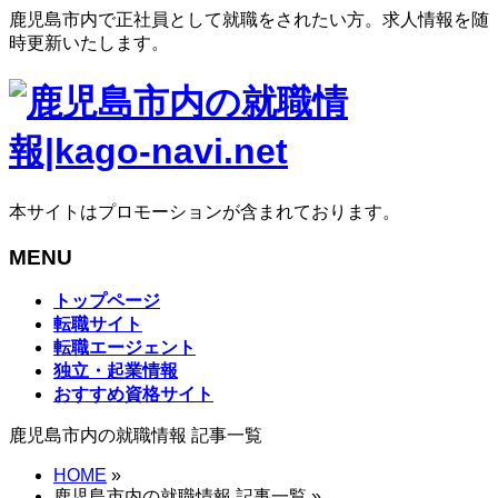
鹿児島市内で正社員として就職をされたい方。求人情報を随
時更新いたします。
本サイトはプロモーションが含まれております。
MENU
メ
トップページ
ニ
転職サイト
ュ
転職エージェント
ー
独立・起業情報
を
おすすめ資格サイト
飛
鹿児島市内の就職情報 記事一覧
ば
す
HOME
»
鹿児島市内の就職情報 記事一覧 »