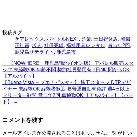
投稿タグ
ケアレックス
,
バイトルNEXT
,
営業
,
土日祝休み
,
就職
,
正社員
,
求人
,
社保完備
,
福祉用具レンタル
,
賞与年2回
,
鹿児島サテライト
,
鹿児島市
←
【NOWHERE 鹿児島鴨池イオン店】 アパレル販売スタ
ッフ 未経験OK 年齢不問 契約社員登用有 1日4時間からOK
【アルバイト】
【Buena Vista ～ブエナビスタ～】 施工スタッフ DTPデザ
イナー 未経験OK 経験者歓迎 要普通自動車免許 週4日以上
フリーター歓迎 賞与年2回 車通勤OK 【アルバイト】【パー
ト】
→
コメントを残す
メールアドレスが公開されることはありません。
※
が付い