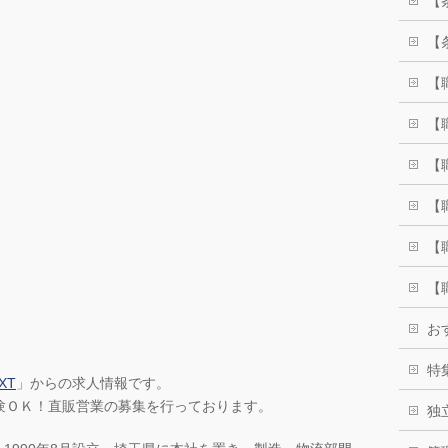
【
【
【
【
【
【
【
【
お
特
XT
」からの求人情報です。
験ＯＫ！直販営業の募集を行っております。
独