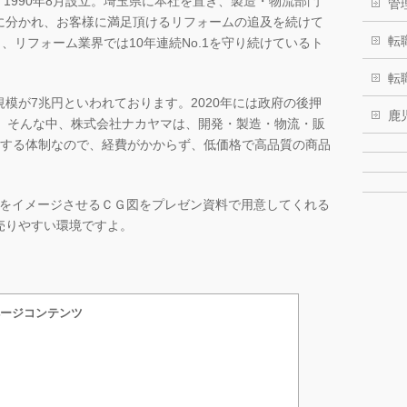
、1990年8月設立。埼玉県に本社を置き、製造・物流部門
管
に分かれ、お客様に満足頂けるリフォームの追及を続けて
転
、リフォーム業界では10年連続No.1を守り続けているト
転
模が7兆円といわれております。2020年には政府の後押
鹿
す。そんな中、株式会社ナカヤマは、開発・製造・物流・販
結する体制なので、経費がかからず、低価格で高品質の商品
後をイメージさせるＣＧ図をプレゼン資料で用意してくれる
売りやすい環境ですよ。
ージコンテンツ