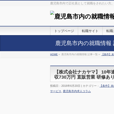
鹿児島市内で正社員として就職をされたい方
トップページ
転職サイト
転職
鹿児島市内の就職情報 
HOME
»
鹿児島市内の就職情報 記事一覧 »
【条件】未
【株式会社ナカヤマ】 10年連
収730万円 直販営業 研修あ
投稿日：2016年6月20日 | カテゴリー：
【条件】未
サービス
,
鹿児島市内求人コラム