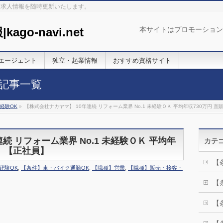
。求人情報を随時更新いたします。
本サイトはプロモーション
エージェント
独立・起業情報
おすすめ資格サイト
記事一覧
経験OK
»
【株式会社ナカヤマ】 10年連続 リフォーム業界 No.1 未経験ＯＫ 平均年収730万円 直
続 リフォーム業界 No.1 未経験ＯＫ 平均年
カテ
り 【正社員】
【
経験OK
,
【条件】車・バイク通勤OK
,
【職種】営業
,
【職種】販売・接客・
【
【