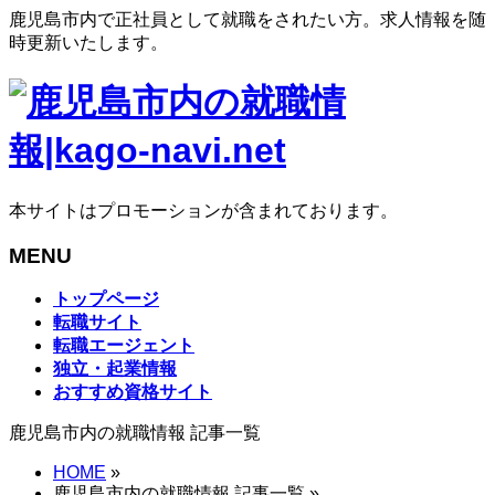
鹿児島市内で正社員として就職をされたい方。求人情報を随
時更新いたします。
本サイトはプロモーションが含まれております。
MENU
メ
トップページ
ニ
転職サイト
ュ
転職エージェント
ー
独立・起業情報
を
おすすめ資格サイト
飛
鹿児島市内の就職情報 記事一覧
ば
す
HOME
»
鹿児島市内の就職情報 記事一覧 »