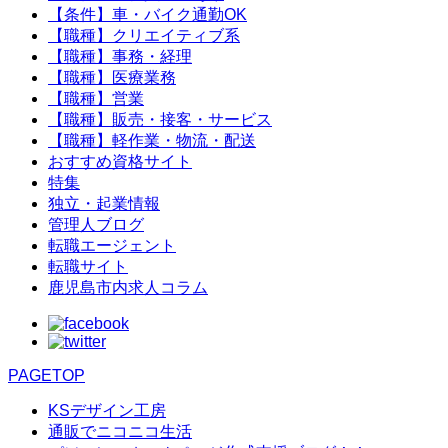
【条件】車・バイク通勤OK
【職種】クリエイティブ系
【職種】事務・経理
【職種】医療業務
【職種】営業
【職種】販売・接客・サービス
【職種】軽作業・物流・配送
おすすめ資格サイト
特集
独立・起業情報
管理人ブログ
転職エージェント
転職サイト
鹿児島市内求人コラム
PAGETOP
KSデザイン工房
通販でニコニコ生活