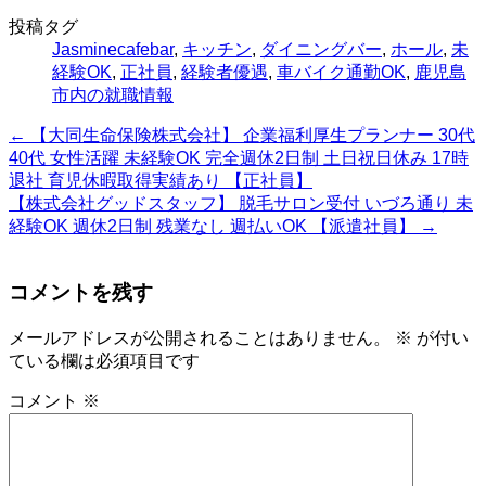
投稿タグ
Jasminecafebar
,
キッチン
,
ダイニングバー
,
ホール
,
未
経験OK
,
正社員
,
経験者優遇
,
車バイク通勤OK
,
鹿児島
市内の就職情報
←
【大同生命保険株式会社】 企業福利厚生プランナー 30代
40代 女性活躍 未経験OK 完全週休2日制 土日祝日休み 17時
退社 育児休暇取得実績あり 【正社員】
【株式会社グッドスタッフ】 脱毛サロン受付 いづろ通り 未
経験OK 週休2日制 残業なし 週払いOK 【派遣社員】
→
コメントを残す
メールアドレスが公開されることはありません。
※
が付い
ている欄は必須項目です
コメント
※