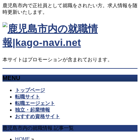
鹿児島市内で正社員として就職をされたい方。求人情報を随
時更新いたします。
本サイトはプロモーションが含まれております。
MENU
メ
トップページ
ニ
転職サイト
ュ
転職エージェント
ー
独立・起業情報
を
おすすめ資格サイト
飛
鹿児島市内の就職情報 記事一覧
ば
す
HOME
»