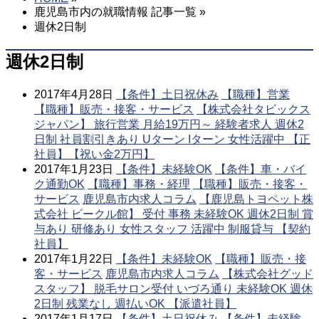
鹿児島市内の就職情報 記事一覧 »
週休2日制
週休2日制
2017年4月28日
【条件】土日祝休み
【職種】営業
【職種】販売・接客・サービス
【株式会社タビックス
ジャパン】 旅行営業 月給19万円～ 経験者求人 週休2
日制 社員割引きあり Uターン Iターン 女性活躍中 【正
社員】【祝い金2万円】
2017年1月23日
【条件】未経験OK
【条件】車・バイ
ク通勤OK
【職種】事務・経理
【職種】販売・接客・
サービス
鹿児島市内求人コラム
【鹿児島トヨペット株
式会社 ビークル館】 受付 事務 未経験OK 週休2日制 賞
与あり 研修あり 女性スタッフ 活躍中 制服貸与 【契約
社員】
2017年1月22日
【条件】未経験OK
【職種】販売・接
客・サービス
鹿児島市内求人コラム
【株式会社グッド
スタッフ】 脱毛サロン受付 いづろ通り 未経験OK 週休
2日制 残業なし 週払いOK 【派遣社員】
2017年1月17日
【条件】土日祝休み
【条件】未経験