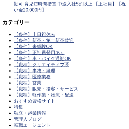
勤可 育児短時間措置 中途入社5割以上 【正社員】【祝
い金20,000円】
カテゴリー
【条件】土日祝休み
【条件】新卒・第二新卒歓迎
【条件】未経験OK
【条件】正社員登用あり
【条件】車・バイク通勤OK
【職種】クリエイティブ系
【職種】事務・経理
【職種】医療業務
【職種】営業
【職種】販売・接客・サービス
【職種】軽作業・物流・配送
おすすめ資格サイト
特集
独立・起業情報
管理人ブログ
転職エージェント