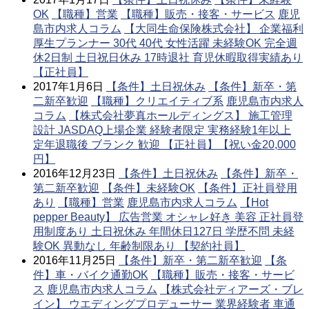
OK
【職種】営業
【職種】販売・接客・サービス
鹿児
島市内求人コラム
【大同生命保険株式会社】 企業福利
厚生プランナー 30代 40代 女性活躍 未経験OK 完全週
休2日制 土日祝日休み 17時退社 育児休暇取得実績あり
【正社員】
2017年1月6日
【条件】土日祝休み
【条件】新卒・第
二新卒歓迎
【職種】クリエイティブ系
鹿児島市内求人
コラム
【株式会社夢真ホールディングス】 施工管理
設計 JASDAQ上場企業 経験者限定 実務経験1年以上
定年退職後 ブランク 歓迎 【正社員】【祝い金20,000
円】
2016年12月23日
【条件】土日祝休み
【条件】新卒・
第二新卒歓迎
【条件】未経験OK
【条件】正社員登用
あり
【職種】営業
鹿児島市内求人コラム
【Hot
pepper Beauty】 広告営業 オシャレ好き 美容 正社員登
用制度あり 土日祝休み 年間休日127日 学歴不問 未経
験OK 異動なし 年齢制限あり 【契約社員】
2016年11月25日
【条件】新卒・第二新卒歓迎
【条
件】車・バイク通勤OK
【職種】販売・接客・サービ
ス
鹿児島市内求人コラム
【株式会社ディアーズ・ブレ
イン】 ウエディングプロデューサー 業界経験者 車通