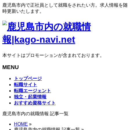
鹿児島市内で正社員として就職をされたい方。求人情報を随
時更新いたします。
本サイトはプロモーションが含まれております。
MENU
メ
トップページ
ニ
転職サイト
ュ
転職エージェント
ー
独立・起業情報
を
おすすめ資格サイト
飛
鹿児島市内の就職情報 記事一覧
ば
す
HOME
»
鹿児島市内の就職情報 記事一覧 »