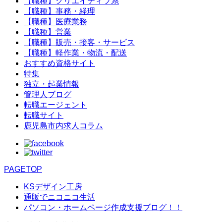
【職種】クリエイティブ系
【職種】事務・経理
【職種】医療業務
【職種】営業
【職種】販売・接客・サービス
【職種】軽作業・物流・配送
おすすめ資格サイト
特集
独立・起業情報
管理人ブログ
転職エージェント
転職サイト
鹿児島市内求人コラム
PAGETOP
KSデザイン工房
通販でニコニコ生活
パソコン・ホームページ作成支援ブログ！！