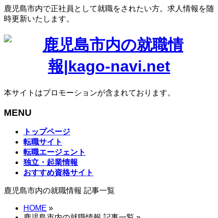
鹿児島市内で正社員として就職をされたい方。求人情報を随
時更新いたします。
本サイトはプロモーションが含まれております。
MENU
メ
トップページ
ニ
転職サイト
ュ
転職エージェント
ー
独立・起業情報
を
おすすめ資格サイト
飛
鹿児島市内の就職情報 記事一覧
ば
す
HOME
»
鹿児島市内の就職情報 記事一覧 »