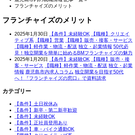
フランチャイズのメリット
フランチャイズのメリット
2025年1月30日
【条件】未経験OK
【職種】クリエイ
ティブ系
【職種】営業
【職種】販売・接客・サービス
【職種】軽作業・物流・配送
独立・起業情報
50代必
見！独立開業を簡単に始めるBMフランチャイズの魅力
2025年1月20日
【条件】未経験OK
【職種】販売・接
客・サービス
【職種】軽作業・物流・配送
独立・起業
情報
鹿児島市内求人コラム
独立開業を目指す50代
へ！『フランチャイズの窓口』で資料請求
カテゴリー
【条件】土日祝休み
【条件】新卒・第二新卒歓迎
【条件】未経験OK
【条件】正社員登用あり
【条件】車・バイク通勤OK