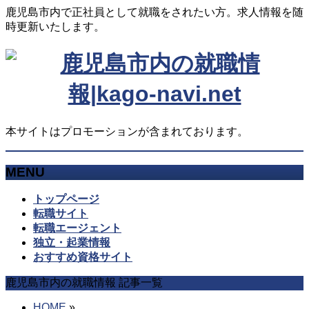
鹿児島市内で正社員として就職をされたい方。求人情報を随
時更新いたします。
本サイトはプロモーションが含まれております。
MENU
メ
トップページ
ニ
転職サイト
ュ
転職エージェント
ー
独立・起業情報
を
おすすめ資格サイト
飛
鹿児島市内の就職情報 記事一覧
ば
す
HOME
»