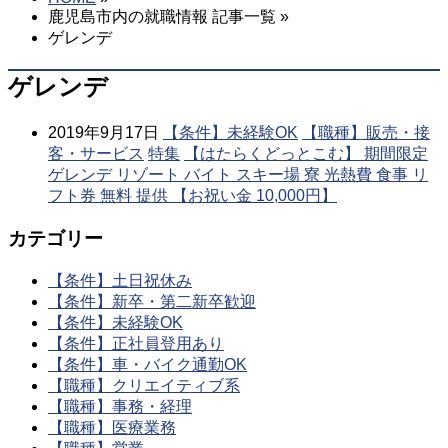
鹿児島市内の就職情報 記事一覧 »
ゲレンデ
ゲレンデ
2019年9月17日
【条件】未経験OK
【職種】販売・接
客・サービス
特集
【はたらくどっとこむ】 期間限定
ゲレンデ リゾート バイト スキー場 寮 光熱費 食事 リ
フト券 無料 提供 【お祝い金 10,000円】
カテゴリー
【条件】土日祝休み
【条件】新卒・第二新卒歓迎
【条件】未経験OK
【条件】正社員登用あり
【条件】車・バイク通勤OK
【職種】クリエイティブ系
【職種】事務・経理
【職種】医療業務