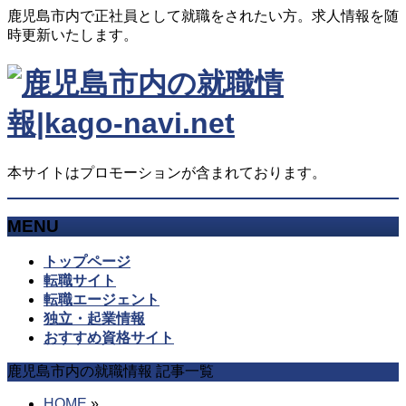
鹿児島市内で正社員として就職をされたい方。求人情報を随
時更新いたします。
本サイトはプロモーションが含まれております。
MENU
メ
トップページ
ニ
転職サイト
ュ
転職エージェント
ー
独立・起業情報
を
おすすめ資格サイト
飛
鹿児島市内の就職情報 記事一覧
ば
す
HOME
»