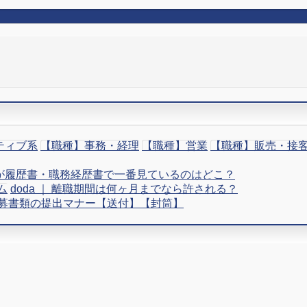
ティブ系
【職種】事務・経理
【職種】営業
【職種】販売・接
当者が履歴書・職務経歴書で一番見ているのはどこ？
ム
doda ｜ 離職期間は何ヶ月までなら許される？
｜応募書類の提出マナー【送付】【封筒】