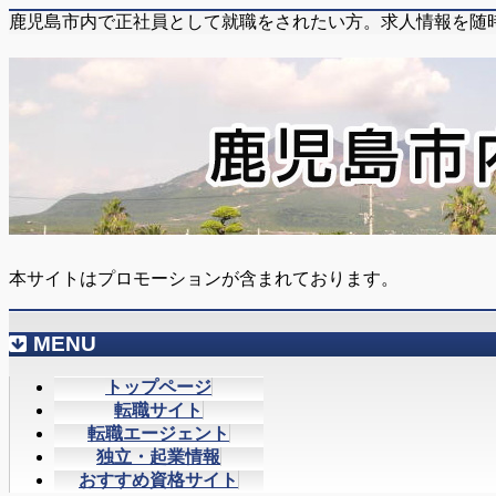
鹿児島市内で正社員として就職をされたい方。求人情報を随
本サイトはプロモーションが含まれております。
MENU
メ
トップページ
ニ
転職サイト
ュ
転職エージェント
ー
独立・起業情報
を
おすすめ資格サイト