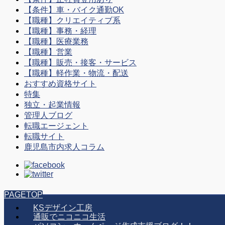
【条件】車・バイク通勤OK
【職種】クリエイティブ系
【職種】事務・経理
【職種】医療業務
【職種】営業
【職種】販売・接客・サービス
【職種】軽作業・物流・配送
おすすめ資格サイト
特集
独立・起業情報
管理人ブログ
転職エージェント
転職サイト
鹿児島市内求人コラム
PAGETOP
KSデザイン工房
通販でニコニコ生活