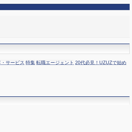
客・サービス
特集
転職エージェント
20代必見！UZUZで始め